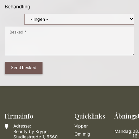
Behandling
Firmainfo
Quicklinks
Åbnings
Adresse:
Vipper
Mandag:
08
Beauty by Kryger
Om mig
16
Studiestræde 1, 6560