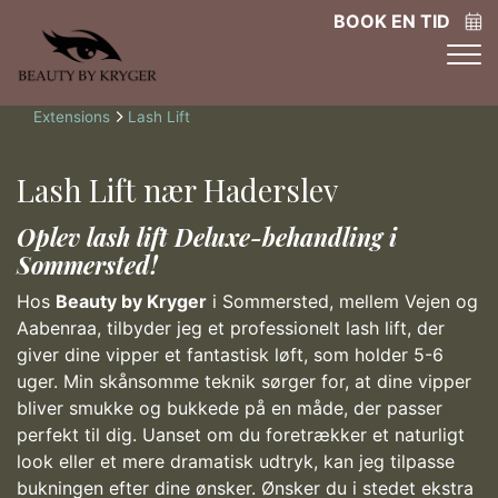
Gå
BOOK EN TID
til
hovedindhold
Brødkrumme
Extensions
Lash Lift
Lash Lift nær Haderslev
Oplev lash lift Deluxe-behandling i
Sommersted!
Hos
Beauty by Kryger
i Sommersted, mellem Vejen og
Aabenraa, tilbyder jeg et professionelt lash lift, der
giver dine vipper et fantastisk løft, som holder 5-6
uger. Min skånsomme teknik sørger for, at dine vipper
bliver smukke og bukkede på en måde, der passer
perfekt til dig. Uanset om du foretrækker et naturligt
look eller et mere dramatisk udtryk, kan jeg tilpasse
bukningen efter dine ønsker. Ønsker du i stedet ekstra