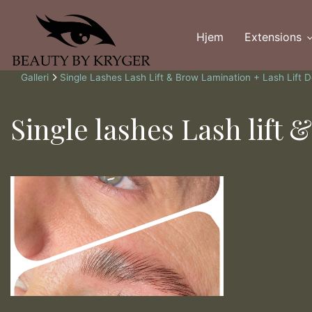
Gå
til
Hjem
Extensions
hovedindhold
Brødkrumme
Galleri
Single Lashes Lash Lift & Brow Lamination + Lash Lift 
Single lashes Lash lift 