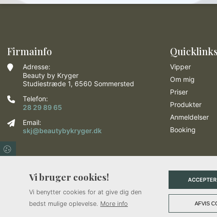
Firmainfo
Quicklink
Adresse:
Vipper
Beauty by Kryger
Om mig
Studiestræde 1, 6560 Sommersted
Priser
Telefon:
Produkter
28 29 89 65
Anmeldelser
Email:
Booking
skj@beautybykryger.dk
Vi bruger cookies!
ACCEPTER
Vi benytter cookies for at give dig den
bedst mulige oplevelse.
More info
AFVIS C
Copyright © 2026 - Beauty by Kryger
, CVR 43796860