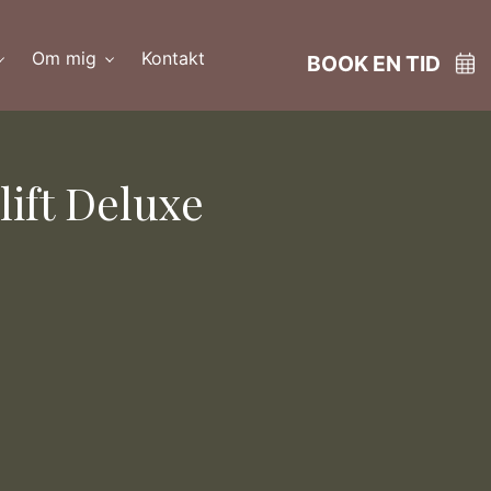
Om mig
Kontakt
BOOK EN TID
lift Deluxe